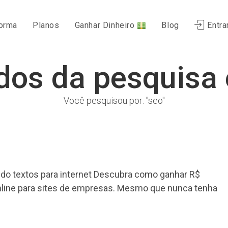
forma
Planos
Ganhar Dinheiro
Blog
Entra
dos da pesquisa
Você pesquisou por: "seo"
ndo textos para internet Descubra como ganhar R$
line para sites de empresas. Mesmo que nunca tenha