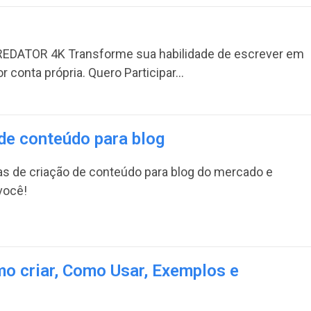
O REDATOR 4K Transforme sua habilidade de escrever em
or conta própria. Quero Participar…
de conteúdo para blog
s de criação de conteúdo para blog do mercado e
você!
mo criar, Como Usar, Exemplos e