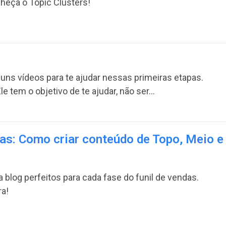
heça o Topic Clusters!
guns vídeos para te ajudar nessas primeiras etapas.
e tem o objetivo de te ajudar, não ser…
das: Como criar conteúdo de Topo, Meio e
a blog perfeitos para cada fase do funil de vendas.
a!