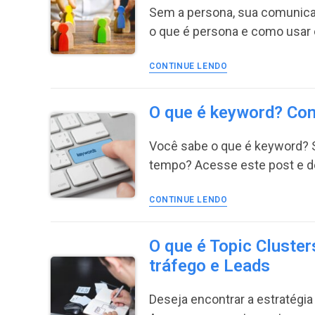
Sem a persona, sua comunicaç
o que é persona e como usar 
Persona:
CONTINUE LENDO
O
que
é,
O que é keyword? Com
Como
criar,
Você sabe o que é keyword? 
Como
tempo? Acesse este post e d
Usar,
Exemplos
e
O
CONTINUE LENDO
Estratégias
que
é
keyword?
O que é Topic Cluster
Como
tráfego e Leads
escolher
e
Deseja encontrar a estratégi
usar
palavras-