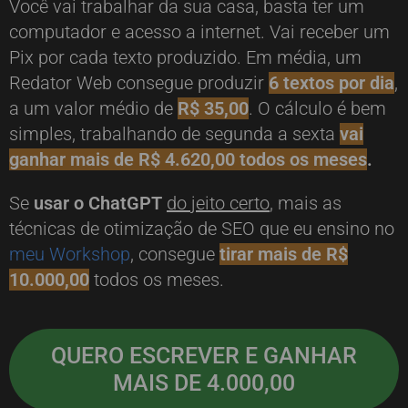
Você vai trabalhar da sua casa, basta ter um
computador e acesso a internet. Vai receber um
Pix por cada texto produzido. Em média, um
Redator Web consegue produzir
6 textos por dia
,
a um valor médio de
R$ 35,00
. O cálculo é bem
simples, trabalhando de segunda a sexta
vai
ganhar mais de R$ 4.620,00 todos os meses
.
Se
usar o ChatGPT
do jeito certo
, mais as
técnicas de otimização de SEO que eu ensino no
meu Workshop
, consegue
tirar mais de R$
10.000,00
todos os meses.
QUERO ESCREVER E GANHAR
MAIS DE 4.000,00