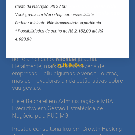
constrangimento financeiro, para
uma vida
Custo da inscrição: R$ 37,00
onde dinheiro e conforto para a família não
Você ganha um Workshop com especialista.
é problema
.”
Redator iniciante:
Não é necessário experiência.
* Possibilidades de ganho de
R$ 2.152,00
até
R$
4.620,00
Com background digno de empreendedor
norte americano,
Michael
já abriu,
⚡ by HollerBox
literalmente, mais de uma dezena de
empresas. Faliu algumas e vendeu outras,
mas as inovadoras ainda estão ativas sobre
sua gestão.
Ele é Bacharel em Administração e MBA
Executivo em Gestão Estratégica de
Negócio pela PUC-MG.
Prestou consultoria fixa em Growth Hacking