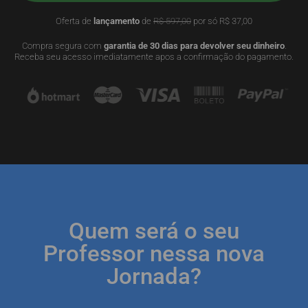
Oferta de
lançamento
de
R$ 597,00
por só R$ 37,00
Compra segura com
garantia de 30 dias para devolver seu dinheiro
.
Receba seu acesso imediatamente apos a confirmação do pagamento.
Quem será o seu
Professor nessa nova
Jornada?