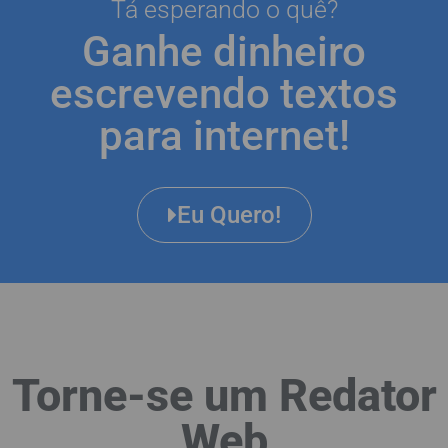
Tá esperando o quê?
Ganhe dinheiro
escrevendo textos
para internet!
Eu Quero!
Torne-se um Redator
Web