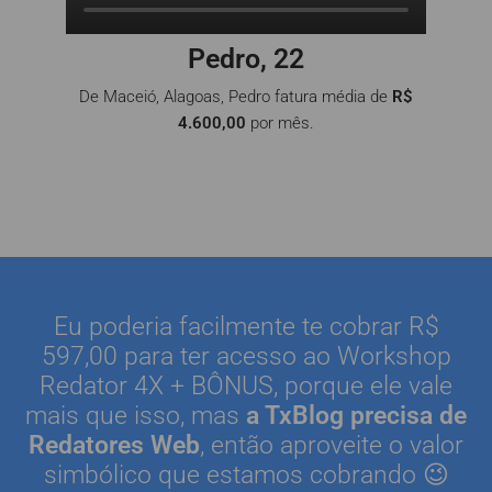
Pedro, 22
De Maceió, Alagoas, Pedro fatura média de
R$
4.600,00
por mês.
Eu poderia facilmente te cobrar R$
597,00 para ter acesso ao Workshop
Redator 4X + BÔNUS, porque ele vale
mais que isso, mas
a TxBlog precisa de
Redatores Web
, então aproveite o valor
simbólico que estamos cobrando 😉