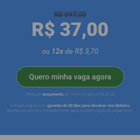
R$ 597,00
R$ 37,00
ou
12x
de R$ 3,70
Quero minha vaga agora
Oferta de
lançamento
de
R$ 597,00
por só R$ 37,00
Compra segura com
garantia de 30 dias para devolver seu dinheiro
.
Receba seu acesso imediatamente apos a confirmação do pagamento.