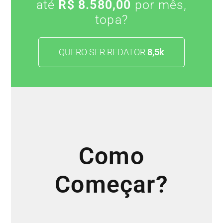
até
R$ 8.580,00
por mês,
topa?
QUERO SER REDATOR
8,5k
Como
Começar?