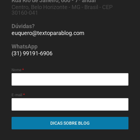
Rua Rio de Janeiro, 600 - 7º andar
Centro, Belo Horizonte - MG - Brasil - CEP
30160-041
Dúvidas?
euquero@textoparablog.com
WhatsApp
(31) 99191-6906
Nome
*
E-mail
*
DICAS SOBRE BLOG