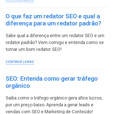
conquistar
o
topo
O que faz um redator SEO e qual a
do
diferença para um redator padrão?
Google
usando
Sabe qual a diferença entre um redator SEO e um
estratégias
de
redator padrão? Vem comigo e entenda como se
SEO
tornar um bom redator SEO!
O
CONTINUE LENDO
que
faz
um
SEO: Entenda como gerar tráfego
redator
orgânico
SEO
e
Saiba como o tráfego orgânico gera altos lucros,
qual
a
por um preço baixo. Aprenda a gerar leads e
diferença
vendas com SEO e Marketing de Conteúdo!
para