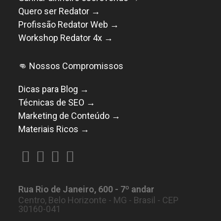
Quero ser Redator →
Profissão Redator Web →
Workshop Redator 4x →
👊 Nossos Compromissos
Dicas para Blog →
Técnicas de SEO →
Marketing de Conteúdo →
Materiais Ricos →
Abre
Abre
Abre
Abre
em
em
em
em
Rua Rio de Janeiro, 600 - 7º andar
uma
uma
uma
uma
Centro, Belo Horizonte - MG - Brasil - CEP
nova
nova
nova
nova
30160-041
aba
aba
aba
aba