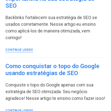
SEO
com
SEO
para
Backlinks fortalecem sua estratégia de SEO se
blogs
usados corretamente. Nesse artigo eu ensino
como aplicá-los de maneira otimizada, vem
comigo!
O
CONTINUE LENDO
que
são
Backlinks
Como conquistar o topo do Google
e
usando estratégias de SEO
qual
a
Conquiste o topo do Google apenas com sua
importância
na
estratégia de SEO otimizada. Seu negócio
sua
agradece! Nesse artigo te ensino como fazer isso!
estratégia
de
Como
SEO
CONTINUE LENDO