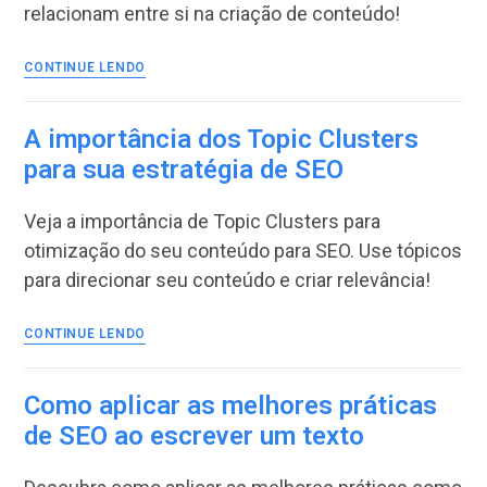
relacionam entre si na criação de conteúdo!
Redator
CONTINUE LENDO
SEO,
IA
ou
A importância dos Topic Clusters
UX:
para sua estratégia de SEO
O
que
Veja a importância de Topic Clusters para
fazem
e
otimização do seu conteúdo para SEO. Use tópicos
diferenças
para direcionar seu conteúdo e criar relevância!
entre
eles
A
CONTINUE LENDO
importância
dos
Topic
Como aplicar as melhores práticas
Clusters
de SEO ao escrever um texto
para
sua
estratégia