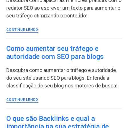
Descubra como aplicar as melhores práticas como
de
redator SEO ao escrever um texto para aumentar o
SEO
seu tráfego otimizando o conteúdo!
Como
CONTINUE LENDO
aplicar
as
melhores
Como aumentar seu tráfego e
práticas
autoridade com SEO para blogs
de
SEO
Descubra como aumentar o tráfego e autoridade
ao
escrever
do seu site usando SEO para blogs. Entenda a
um
classificação do seu blog nos motores de busca!
texto
Como
CONTINUE LENDO
aumentar
seu
tráfego
O que são Backlinks e qual a
e
importância na sua estratégia de
autoridade