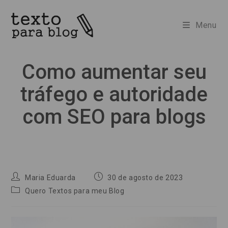
Ir
para
Menu
o
conteúdo
Como aumentar seu
tráfego e autoridade
com SEO para blogs
Autor
Post
Maria Eduarda
30 de agosto de 2023
do
publicado:
Categoria
Quero Textos para meu Blog
post:
do
post: