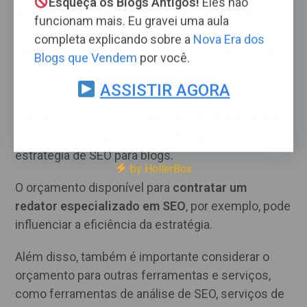
Esqueça os Blogs Antigos!
Eles não
Se você quiser obter resultados positivos, é
funcionam mais. Eu gravei uma aula
importante que você publique conteúdo
de
completa explicando sobre a
Nova Era dos
qualidade, relevante e útil
para o seu público-alvo.
Blogs que Vendem
por você.
Orçamento
ASSISTIR AGORA
O orçamento é um dos fatores mais importantes a
serem considerados na escolha da melhor
estratégia de SEO para blogs.
by HollerBox
O orçamento disponível para
contratar um
redator especializado em SEO
, por exemplo, pode
influenciar a eficiência da estratégia.
Além disso, também é importante considerar o
orçamento para outras ferramentas e serviços,
como ferramentas de análise de SEO, serviços de