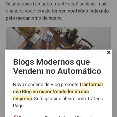
Quanto mais frequentemente você publicar, mais
chances você terá de
ter seu conteúdo indexado
pelo mecanismo de busca
.
Blogs Modernos que
Vendem no Automático
Novo conceito de Blog promete
tranformar
Estratégia de SEO para blogs: Alta frequência.
seu Blog no maior Vendedor da sua
empresa
. Sem gastar dinheiro com Tráfego
No entanto, é importante lembrar que a qualidade é
Pago.
mais importante do que a quantidade.