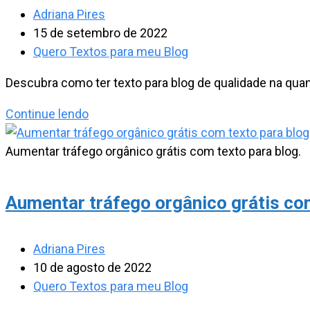
ao
Autor
Adriana Pires
escrever
do
Post
15 de setembro de 2022
um
post:
publicado:
Categoria
Quero Textos para meu Blog
texto
do
Descubra como ter texto para blog de qualidade na qua
post:
Técnicas
Continue lendo
para
produzir
Aumentar tráfego orgânico grátis com texto para blog.
texto
para
Aumentar tráfego orgânico grátis co
blog
com
alta
Autor
Adriana Pires
frequência
do
Post
10 de agosto de 2022
post:
publicado:
Categoria
Quero Textos para meu Blog
do