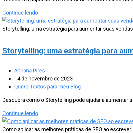
post:
O
Continue lendo
que
é
Storytelling: uma estratégia para aumentar suas vendas
um
Redator
Storytelling: uma estratégia para au
SEO?
Vale
a
Autor
Adriana Pires
pena
do
Post
14 de novembro de 2023
ser
post:
publicado:
Categoria
Quero Textos para meu Blog
Redator
do
Descubra como o Storytelling pode ajudar a aumentar 
SEO
post:
em
Storytelling:
Continue lendo
2024
uma
estratégia
Como aplicar as melhores práticas de SEO ao escrever 