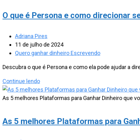
O que é Persona e como direcionar s
Autor
Adriana Pires
do
Post
11 de julho de 2024
post:
publicado:
Categoria
Quero ganhar dinheiro Escrevendo
do
Descubra o que é Persona e como ela pode ajudar a dir
post:
O
Continue lendo
que
é
As 5 melhores Plataformas para Ganhar Dinheiro que vo
Persona
e
As 5 melhores Plataformas para Ganh
como
direcionar
seu