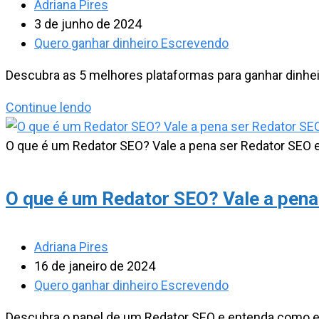
Autor
Adriana Pires
conteúdo?
do
Post
3 de junho de 2024
post:
publicado:
Categoria
Quero ganhar dinheiro Escrevendo
do
Descubra as 5 melhores plataformas para ganhar dinhei
post:
As
Continue lendo
5
melhores
O que é um Redator SEO? Vale a pena ser Redator SEO 
Plataformas
para
O que é um Redator SEO? Vale a pen
Ganhar
Dinheiro
que
Autor
Adriana Pires
você
do
Post
16 de janeiro de 2024
precisa
post:
publicado:
Categoria
Quero ganhar dinheiro Escrevendo
conhecer
do
Descubra o papel de um Redator SEO e entenda como e