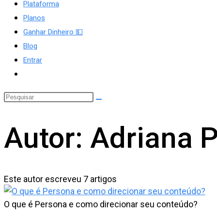
Plataforma
Planos
Ganhar Dinheiro 💵
site
Blog
Entrar
Alternar
pesquisa
do
site
Autor:
Adriana P
Este autor escreveu 7 artigos
O que é Persona e como direcionar seu conteúdo?