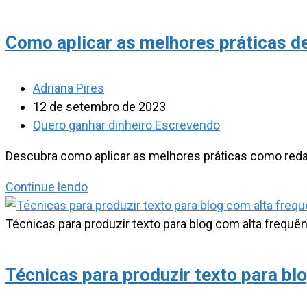
para
aumentar
Como aplicar as melhores práticas d
suas
vendas
Autor
Adriana Pires
do
Post
12 de setembro de 2023
post:
publicado:
Categoria
Quero ganhar dinheiro Escrevendo
do
Descubra como aplicar as melhores práticas como reda
post:
Como
Continue lendo
aplicar
as
Técnicas para produzir texto para blog com alta frequên
melhores
práticas
Técnicas para produzir texto para bl
de
SEO