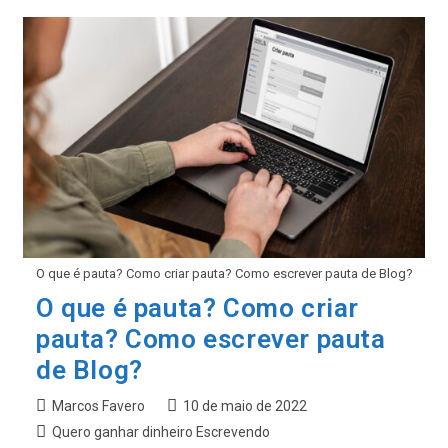
É
Guest
Post?
Como
Executar
A
Estratégia
Corretamente
O que é pauta? Como criar pauta? Como escrever pauta de Blog?
O que é pauta? Como criar
pauta? Como escrever pauta
de Blog?
Autor
Post
Marcos Favero
10 de maio de 2022
do
publicado:
Categoria
Quero ganhar dinheiro Escrevendo
post: