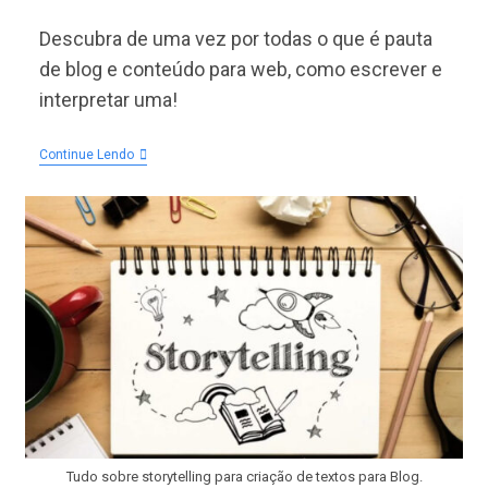
do
post:
Descubra de uma vez por todas o que é pauta
de blog e conteúdo para web, como escrever e
interpretar uma!
O
Continue Lendo
Que
É
Pauta?
Como
Criar
Pauta?
Como
Escrever
Pauta
De
Blog?
Tudo sobre storytelling para criação de textos para Blog.