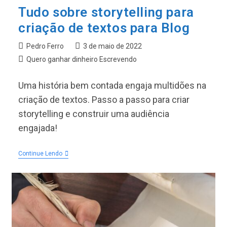
Tudo sobre storytelling para
criação de textos para Blog
Autor
Post
Pedro Ferro
3 de maio de 2022
do
publicado:
Categoria
Quero ganhar dinheiro Escrevendo
post:
do
post:
Uma história bem contada engaja multidões na
criação de textos. Passo a passo para criar
storytelling e construir uma audiência
engajada!
Tudo
Continue Lendo
Sobre
Storytelling
Para
Criação
De
Textos
Para
Blog