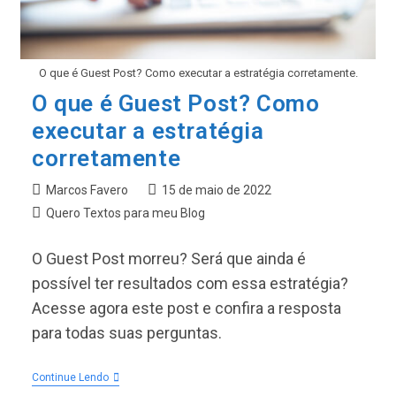
O que é Guest Post? Como executar a estratégia corretamente.
O que é Guest Post? Como
executar a estratégia
corretamente
Autor
Post
Marcos Favero
15 de maio de 2022
do
publicado:
Categoria
Quero Textos para meu Blog
post:
do
post:
O Guest Post morreu? Será que ainda é
possível ter resultados com essa estratégia?
Acesse agora este post e confira a resposta
para todas suas perguntas.
O
Continue Lendo
Que