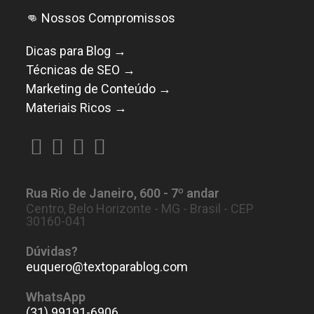
👊 Nossos Compromissos
Dicas para Blog →
Técnicas de SEO →
Marketing de Conteúdo →
Materiais Ricos →
Abre
Abre
Abre
Abre
em
em
em
em
Rua Rio de Janeiro, 600 - 7º andar
uma
uma
uma
uma
Centro, Belo Horizonte - MG - Brasil - CEP
nova
nova
nova
nova
30160-041
aba
aba
aba
aba
Dúvidas?
euquero@textoparablog.com
Abre
em
seu
WhatsApp
aplicativo
(31) 99191-6906