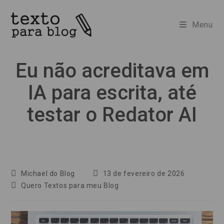
Ir
para
Menu
o
conteúdo
Eu não acreditava em
IA para escrita, até
testar o Redator AI
Autor
Post
Michael do Blog
13 de fevereiro de 2026
do
publicado:
Categoria
Quero Textos para meu Blog
post:
do
post: