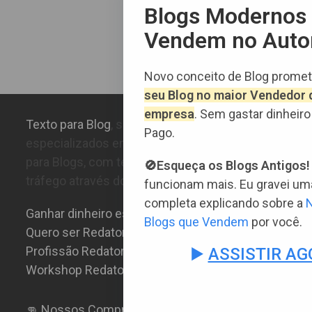
Blogs Modernos
Vendem no Auto
Novo conceito de Blog prome
seu Blog no maior Vendedor 
empresa
. Sem gastar dinheir
Texto para Blog
, somos mais de 200 Redatores
Pago.
especializados em escrever exclusivamente
para Blogs, com técnicas de SEO para gerar
🚫Esqueça os Blogs Antigos!
tráfego através do Google.
funcionam mais. Eu gravei um
completa explicando sobre a
N
Ganhar dinheiro escrevendo →
Blogs que Vendem
por você.
Quero ser Redator →
Profissão Redator Web →
▶️
ASSISTIR AG
Workshop Redator 4x →
👊 Nossos Compromissos