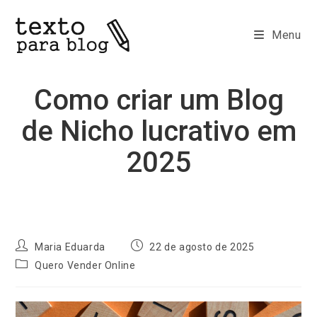
Ir
para
Menu
o
conteúdo
Como criar um Blog
de Nicho lucrativo em
2025
Autor
Post
Maria Eduarda
22 de agosto de 2025
do
publicado:
Categoria
Quero Vender Online
post:
do
post: