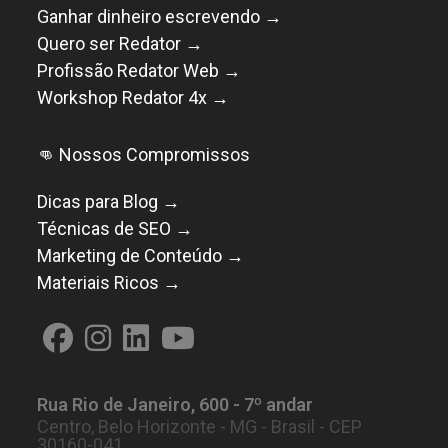
Ganhar dinheiro escrevendo →
Quero ser Redator →
Profissão Redator Web →
Workshop Redator 4x →
👊 Nossos Compromissos
Dicas para Blog →
Técnicas de SEO →
Marketing de Conteúdo →
Materiais Ricos →
Abre
Abre
Abre
Abre
em
em
em
em
Rua Rio de Janeiro, 600 - 7º andar
uma
uma
uma
uma
Centro, Belo Horizonte - MG - Brasil - CEP
nova
nova
nova
nova
30160-041