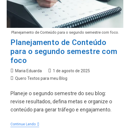
Planejamento de Conteúdo para o segundo semestre com foco.
Planejamento de Conteúdo
para o segundo semestre com
foco
Autor
Post
Maria Eduarda
1 de agosto de 2025
do
publicado:
Categoria
Quero Textos para meu Blog
post:
do
post:
Planeje o segundo semestre do seu blog:
revise resultados, defina metas e organize o
conteúdo para gerar tráfego e engajamento.
Planejamento
Continue Lendo
De