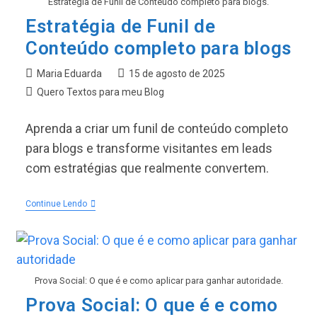
Estratégia de Funil de Conteúdo completo para blogs.
Estratégia de Funil de
Conteúdo completo para blogs
Autor
Post
Maria Eduarda
15 de agosto de 2025
do
publicado:
Categoria
Quero Textos para meu Blog
post:
do
post:
Aprenda a criar um funil de conteúdo completo
para blogs e transforme visitantes em leads
com estratégias que realmente convertem.
Estratégia
Continue Lendo
De
Funil
De
Conteúdo
Completo
Para
Prova Social: O que é e como aplicar para ganhar autoridade.
Blogs
Prova Social: O que é e como