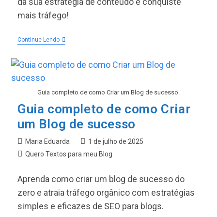
da sua estratégia de conteúdo e conquiste
mais tráfego!
O
Continue Lendo
Futuro
Do
SEO:
IA
Está
Transformando
Guia completo de como Criar um Blog de sucesso.
O
Marketing
Guia completo de como Criar
De
Conteúdo
um Blog de sucesso
Autor
Post
Maria Eduarda
1 de julho de 2025
do
publicado:
Categoria
Quero Textos para meu Blog
post:
do
post:
Aprenda como criar um blog de sucesso do
zero e atraia tráfego orgânico com estratégias
simples e eficazes de SEO para blogs.