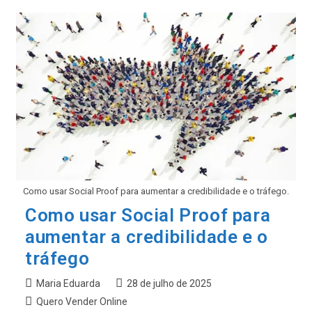
Conteúdo
Para
O
Segundo
Semestre
Com
Foco
Como usar Social Proof para aumentar a credibilidade e o tráfego.
Como usar Social Proof para
aumentar a credibilidade e o
tráfego
Autor
Post
Maria Eduarda
28 de julho de 2025
do
publicado:
Categoria
Quero Vender Online