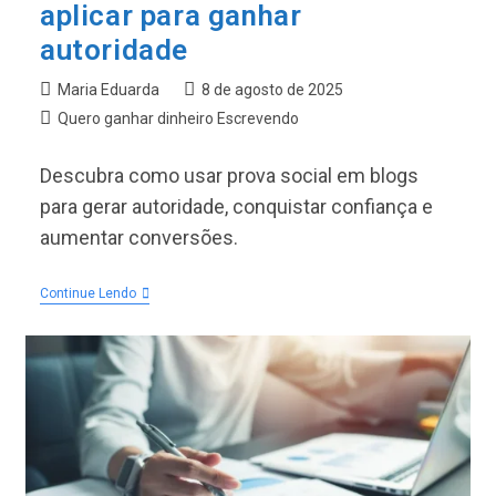
aplicar para ganhar
autoridade
Autor
Post
Maria Eduarda
8 de agosto de 2025
do
publicado:
Categoria
Quero ganhar dinheiro Escrevendo
post:
do
post:
Descubra como usar prova social em blogs
para gerar autoridade, conquistar confiança e
aumentar conversões.
Prova
Continue Lendo
Social:
O
Que
É
E
Como
Aplicar
Para
Ganhar
Autoridade