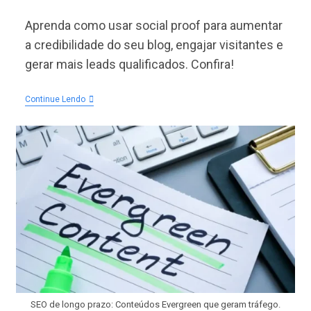
post:
do
post:
Aprenda como usar social proof para aumentar
a credibilidade do seu blog, engajar visitantes e
gerar mais leads qualificados. Confira!
Como
Continue Lendo
Usar
Social
Proof
Para
Aumentar
A
Credibilidade
E
O
Tráfego
SEO de longo prazo: Conteúdos Evergreen que geram tráfego.