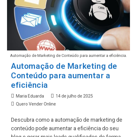
Tráfego
Automação de Marketing de Conteúdo para aumentar a eficiência.
Automação de Marketing de
Conteúdo para aumentar a
eficiência
Autor
Post
Maria Eduarda
14 de julho de 2025
do
publicado:
Categoria
Quero Vender Online
post:
do
post:
Descubra como a automação de marketing de
conteúdo pode aumentar a eficiência do seu
blog e gerar mais leads qualificados de forma