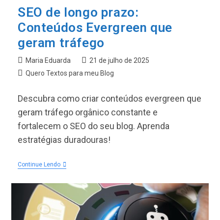
SEO de longo prazo:
Conteúdos Evergreen que
geram tráfego
Autor
Post
Maria Eduarda
21 de julho de 2025
do
publicado:
Categoria
Quero Textos para meu Blog
post:
do
post:
Descubra como criar conteúdos evergreen que
geram tráfego orgânico constante e
fortalecem o SEO do seu blog. Aprenda
estratégias duradouras!
SEO
Continue Lendo
De
Longo
Prazo:
Conteúdos
Evergreen
Que
Geram