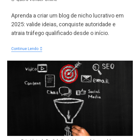
post:
do
post:
Aprenda a criar um blog de nicho lucrativo em
2025: valide ideias, conquiste autoridade e
atraia tráfego qualificado desde o início.
Como
Continue Lendo
Criar
Um
Blog
De
Nicho
Lucrativo
Em
2025