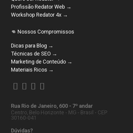
Profissão Redator Web →
Workshop Redator 4x →
👊 Nossos Compromissos
Dicas para Blog →
Técnicas de SEO →
Marketing de Conteúdo →
Materiais Ricos →
Abre
Abre
Abre
Abre
em
em
em
em
Rua Rio de Janeiro, 600 - 7º andar
uma
uma
uma
uma
Centro, Belo Horizonte - MG - Brasil - CEP
nova
nova
nova
nova
30160-041
aba
aba
aba
aba
Dúvidas?