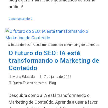
prática!
Automação
Continue Lendo
De
Marketing
De
Conteúdo
Para
Aumentar
O futuro do SEO: IA está transformando o Marketing de Conteúdo.
A
Eficiência
O futuro do SEO: IA está
transformando o Marketing de
Conteúdo
Autor
Post
Maria Eduarda
7 de julho de 2025
do
publicado:
Categoria
Quero Textos para meu Blog
post:
do
post:
Descubra como a IA está transformando o
Marketing de Conteúdo. Aprenda a usar a favor