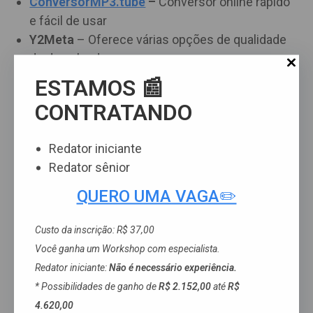
ConversorMP3.tube
–
Conversor online rápido
e fácil de usar
Y2Meta
– Oferece várias opções de qualidade
de download
Flvto
– Oferece versões online e de software
ESTAMOS 📰
YT5s
– Funciona em vários dispositivos sem
CONTRATANDO
instalação
SnapDownloader
– Opção premium para
Redator iniciante
downloads de MP3 de alta qualidade
Redator sênior
Recursos a serem procurados
QUERO UMA VAGA✏️
em um conversor
Custo da inscrição: R$ 37,00
Então, vale reforçar: Ao procurar por um conversor
Você ganha um Workshop com especialista.
para baixar seus áudios, os seguintes recursos
Redator iniciante:
Não é necessário experiência.
devem ser considerados:
* Possibilidades de ganho de
R$ 2.152,00
até
R$
4.620,00
Interface amigável para dispositivos móveis;