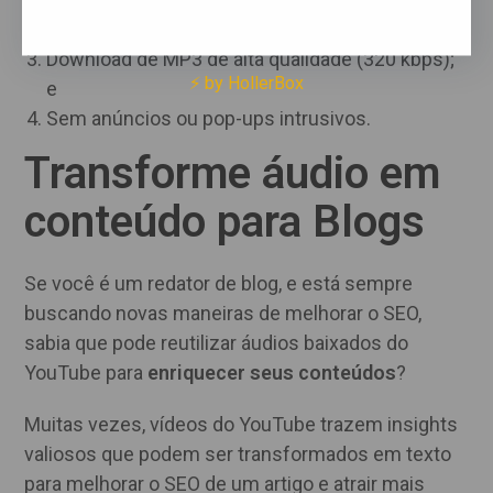
Velocidade de conversão rápida;
Download de MP3 de alta qualidade (320 kbps);
⚡ by HollerBox
e
Sem anúncios ou pop-ups intrusivos.
Transforme áudio em
conteúdo para Blogs
Se você é um redator de blog, e está sempre
buscando novas maneiras de melhorar o SEO,
sabia que pode reutilizar áudios baixados do
YouTube para
enriquecer seus conteúdos
?
Muitas vezes, vídeos do YouTube trazem insights
valiosos que podem ser transformados em texto
para melhorar o SEO de um artigo e atrair mais