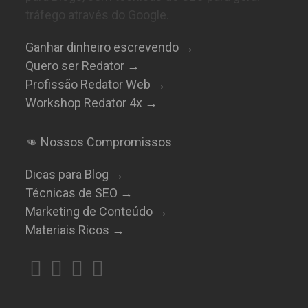
tráfego através do Google.
Ganhar dinheiro escrevendo →
Quero ser Redator →
Profissão Redator Web →
Workshop Redator 4x →
👊 Nossos Compromissos
Dicas para Blog →
Técnicas de SEO →
Marketing de Conteúdo →
Materiais Ricos →
Abre
Abre
Abre
Abre
em
em
em
em