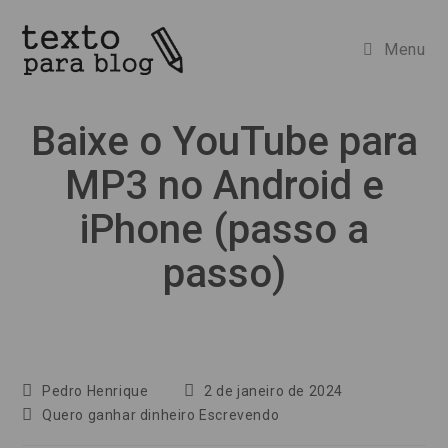
Ir
para
Menu
o
conteúdo
Baixe o YouTube para
MP3 no Android e
iPhone (passo a
passo)
Autor
Post
Pedro Henrique
2 de janeiro de 2024
do
publicado:
Categoria
Quero ganhar dinheiro Escrevendo
post:
do