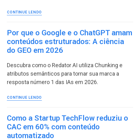
marketing
O
CONTINUE LENDO
Consultor
de
Marketing
Por que o Google e o ChatGPT amam
que
conteúdos estruturados: A ciência
passou
do GEO em 2026
a
entregar
5x
Descubra como o Redator AI utiliza Chunking e
mais
atributos semânticos para tornar sua marca a
resultados
resposta número 1 das IAs em 2026.
para
seus
clientes
Por
CONTINUE LENDO
que
o
Google
Como a Startup TechFlow reduziu o
e
CAC em 60% com conteúdo
o
automatizado
ChatGPT