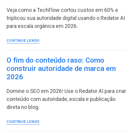
amam
conteúdos
Veja como a TechFlow cortou custos em 60% e
estruturados:
triplicou sua autoridade digital usando o Redator AI
A
para escala orgânica em 2026.
ciência
do
GEO
Como
CONTINUE LENDO
em
a
2026
Startup
TechFlow
O fim do conteúdo raso: Como
reduziu
construir autoridade de marca em
o
2026
CAC
em
60%
Domine o SEO em 2026! Use o Redator AI para criar
com
conteúdo com autoridade, escala e publicação
conteúdo
direta no blog.
automatizado
O
CONTINUE LENDO
fim
do