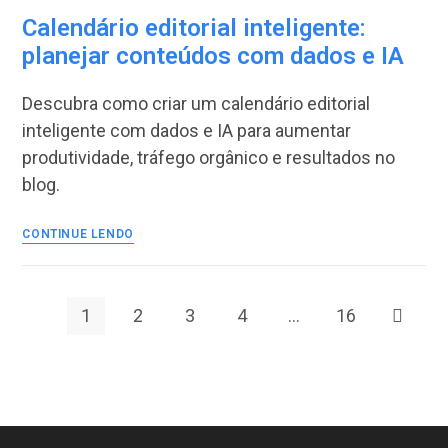
conteúdo
Calendário editorial inteligente:
raso:
planejar conteúdos com dados e IA
Como
construir
Descubra como criar um calendário editorial
autoridade
de
inteligente com dados e IA para aumentar
marca
produtividade, tráfego orgânico e resultados no
em
blog.
2026
Calendário
CONTINUE LENDO
editorial
inteligente:
planejar
conteúdos
1
2
3
4
…
16
Ir para 
com
dados
e
IA