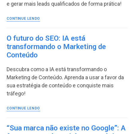
e gerar mais leads qualificados de forma prática!
Automação
CONTINUE LENDO
de
Marketing
de
O futuro do SEO: IA está
Conteúdo
transformando o Marketing de
para
Conteúdo
aumentar
a
eficiência
Descubra como a IA está transformando o
Marketing de Conteúdo. Aprenda a usar a favor da
sua estratégia de conteúdo e conquiste mais
tráfego!
O
CONTINUE LENDO
futuro
do
SEO:
“Sua marca não existe no Google”: A
IA