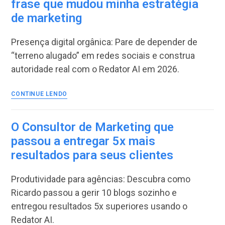
frase que mudou minha estratégia
está
de marketing
transformando
o
Marketing
Presença digital orgânica: Pare de depender de
de
“terreno alugado” em redes sociais e construa
Conteúdo
autoridade real com o Redator AI em 2026.
“Sua
CONTINUE LENDO
marca
não
existe
O Consultor de Marketing que
no
passou a entregar 5x mais
Google”:
resultados para seus clientes
A
frase
que
Produtividade para agências: Descubra como
mudou
Ricardo passou a gerir 10 blogs sozinho e
minha
entregou resultados 5x superiores usando o
estratégia
de
Redator AI.