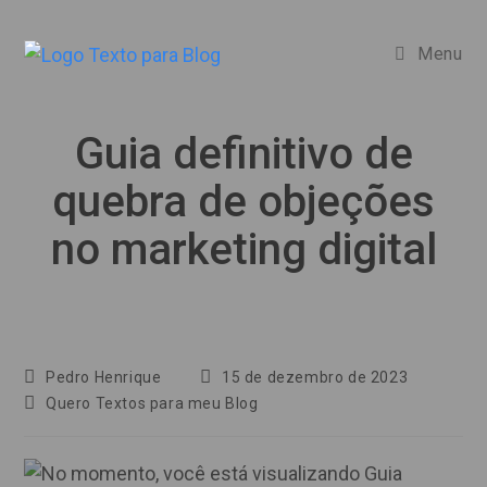
Ir
para
Menu
o
conteúdo
Guia definitivo de
quebra de objeções
no marketing digital
Autor
Post
Pedro Henrique
15 de dezembro de 2023
do
publicado:
Categoria
Quero Textos para meu Blog
post:
do
post: