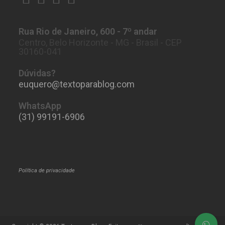
Abre
Abre
Abre
Abre
em
em
em
em
Rua Rio de Janeiro, 600 - 7º andar
uma
uma
uma
uma
Centro, Belo Horizonte - MG - Brasil - CEP
nova
nova
nova
nova
30160-041
aba
aba
aba
aba
Dúvidas?
euquero@textoparablog.com
Abre
em
seu
WhatsApp
aplicativo
(31) 99191-6906
Política de privacidade