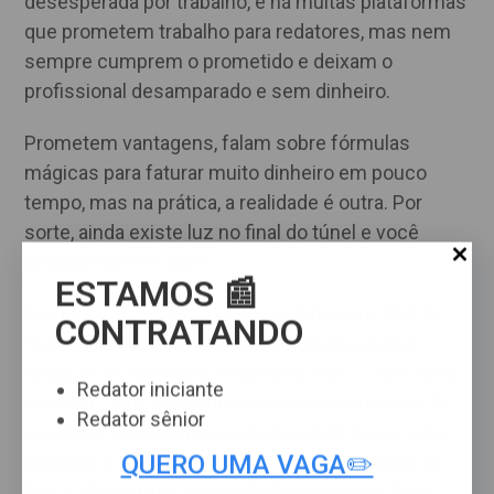
desesperada por trabalho, e há muitas plataformas
que prometem trabalho para redatores, mas nem
sempre cumprem o prometido e deixam o
profissional desamparado e sem dinheiro.
Prometem vantagens, falam sobre fórmulas
mágicas para faturar muito dinheiro em pouco
tempo, mas na prática, a realidade é outra. Por
sorte, ainda existe luz no final do túnel e você
descobrirá em breve.
ESTAMOS 📰
Colocamos os nossos especialistas em SEO da
CONTRATANDO
Texto para Blog para varrer a internet e avaliar
todos os cursos para Redatores Web – com foco
Redator iniciante
em SEO – que eles encontrassem na internet. O
Redator sênior
resultado dessa análise aprofundada gerou uma
QUERO UMA VAGA✏️
seleção incrível que deu origem a nossa lista de
Top 5 Melhores Cursos de Redator Web 2024
,