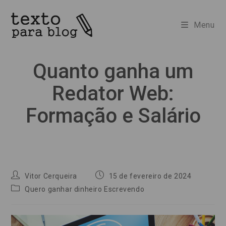
Ir
para
Menu
o
conteúdo
Quanto ganha um
Redator Web:
Formação e Salário
Autor
Post
Vitor Cerqueira
15 de fevereiro de 2024
do
publicado:
Categoria
Quero ganhar dinheiro Escrevendo
post:
do
post: