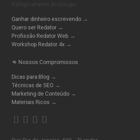
tráfego através do Google.
Ganhar dinheiro escrevendo →
Quero ser Redator →
Profissão Redator Web →
Workshop Redator 4x →
👊 Nossos Compromissos
Dicas para Blog →
Técnicas de SEO →
Marketing de Conteúdo →
Materiais Ricos →
Abre
Abre
Abre
Abre
em
em
em
em