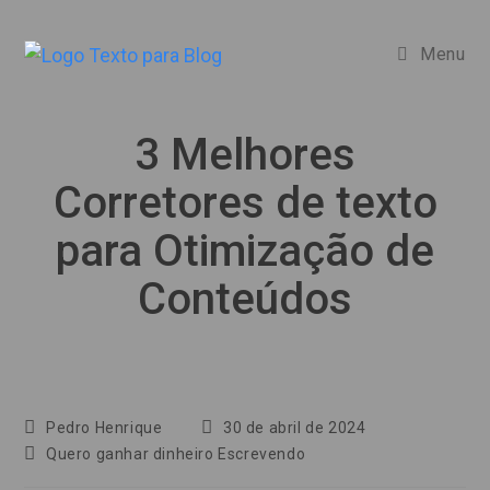
Ir
para
Menu
o
conteúdo
3 Melhores
Corretores de texto
para Otimização de
Conteúdos
Autor
Post
Pedro Henrique
30 de abril de 2024
do
publicado:
Categoria
Quero ganhar dinheiro Escrevendo
post:
do