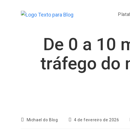
Ir
para
Plata
o
conteúdo
De 0 a 10 m
tráfego do
Autor
Post
Michael do Blog
4 de fevereiro de 2026
do
publicado: