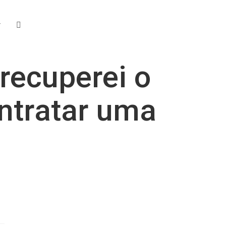
r
Alternar
 recuperei o
pesquisa
ntratar uma
do
site