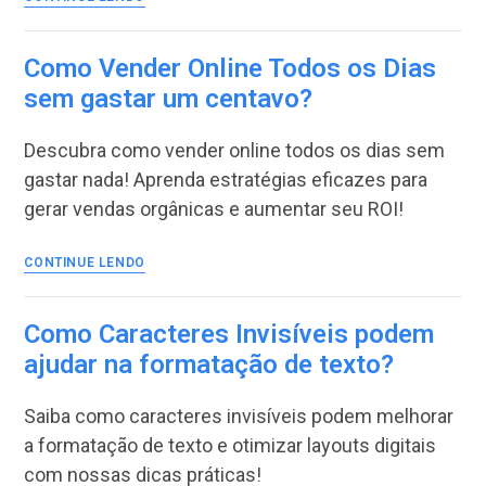
que
Vende
é
Como Vender Online Todos os Dias
a
sem gastar um centavo?
metodologia
que
Descubra como vender online todos os dias sem
transformou
a
gastar nada! Aprenda estratégias eficazes para
Venda
gerar vendas orgânicas e aumentar seu ROI!
Digital
Como
CONTINUE LENDO
Vender
Online
Todos
Como Caracteres Invisíveis podem
os
ajudar na formatação de texto?
Dias
sem
Saiba como caracteres invisíveis podem melhorar
gastar
um
a formatação de texto e otimizar layouts digitais
centavo?
com nossas dicas práticas!