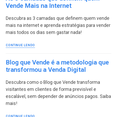
armadilha?
Vende Mais na Internet
Como
Vender
Descubra as 3 camadas que definem quem vende
sem
Custo
mais na internet e aprenda estratégias para vender
mais todos os dias sem gastar nada!
As
CONTINUE LENDO
3
camadas
que
Blog que Vende é a metodologia que
definem
transformou a Venda Digital
quem
Vende
Descubra como o Blog que Vende transforma
Mais
na
visitantes em clientes de forma previsível e
Internet
escalável, sem depender de anúncios pagos. Saiba
mais!
Blog
CONTINUE LENDO