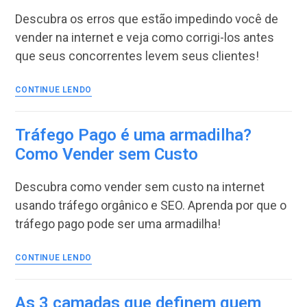
para
Descubra os erros que estão impedindo você de
Vender
na
vender na internet e veja como corrigi-los antes
Internet
que seus concorrentes levem seus clientes!
É
CONTINUE LENDO
isso
que
está
Tráfego Pago é uma armadilha?
te
Como Vender sem Custo
impedindo
de
Descubra como vender sem custo na internet
Vender
na
usando tráfego orgânico e SEO. Aprenda por que o
Internet
tráfego pago pode ser uma armadilha!
Tráfego
CONTINUE LENDO
Pago
é
uma
As 3 camadas que definem quem