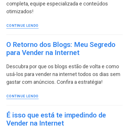
completa, equipe especializada e conteúdos
otimizados!
Vou
CONTINUE LENDO
resolver
Seu
Problema
O Retorno dos Blogs: Meu Segredo
e
para Vender na Internet
fazer
você
Descubra por que os blogs estão de volta e como
Vender
muito
usá-los para vender na internet todos os dias sem
na
gastar com anúncios. Confira a estratégia!
Internet
O
CONTINUE LENDO
Retorno
dos
Blogs:
É isso que está te impedindo de
Meu
Vender na Internet
Segredo