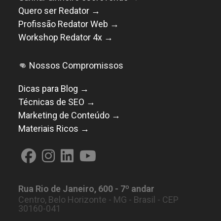
Quero ser Redator →
Profissão Redator Web →
Workshop Redator 4x →
👊 Nossos Compromissos
Dicas para Blog →
Técnicas de SEO →
Marketing de Conteúdo →
Materiais Ricos →
Abre
Abre
Abre
Abre
em
em
em
em
Rua Rio de Janeiro, 600 - 7º andar
uma
uma
uma
uma
Centro, Belo Horizonte - MG - Brasil - CEP
nova
nova
nova
nova
30160-041
aba
aba
aba
aba