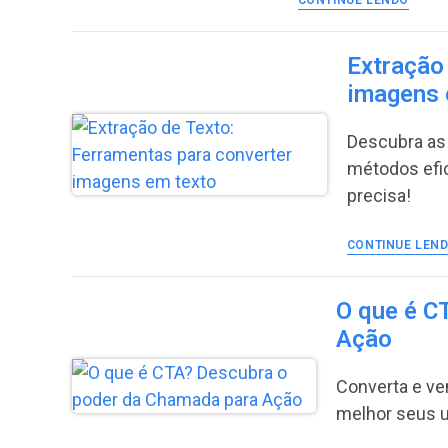
CONTINUE LENDO
escol
certa:
Site
Extração
para
imagens 
Escre
Texto
Descubra as 
métodos efic
precisa!
CONTINUE LEN
O que é C
Ação
Converta e ve
melhor seus u