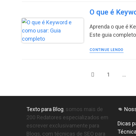
é
Per
O que é Keywo
e
com
Aprenda o que é K
dire
Este guia completo 
seu
con
O
CONTINUE LENDO
que
é
Keywo
e
1
…
Ir para a página anterio
como
usar:
Guia
compl
Texto para Blog
, somos mais de
👊 Nos
200 Redatores especializados em
Dicas p
escrever exclusivamente para
Técnic
Blogs, com técnicas de SEO para