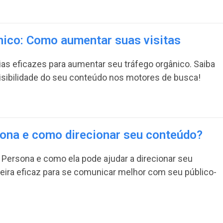
O
que
é
CTA?
nico: Como aumentar suas visitas
Descubra
o
as eficazes para aumentar seu tráfego orgânico. Saiba
poder
isibilidade do seu conteúdo nos motores de busca!
da
Chamada
para
go
Ação
ico:
ntar
sona e como direcionar seu conteúdo?
s
 Persona e como ela pode ajudar a direcionar seu
ira eficaz para se comunicar melhor com seu público-