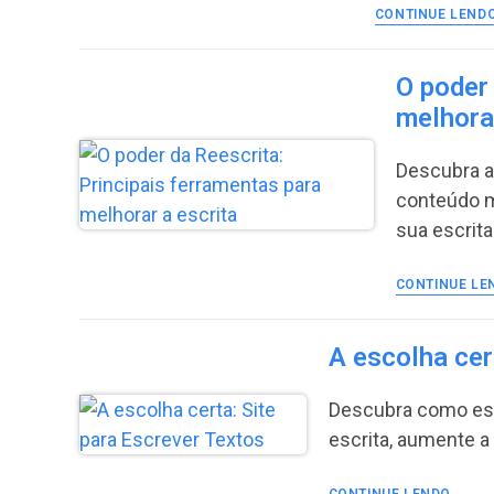
CONTINUE LEND
O poder 
melhorar
Descubra a
conteúdo m
sua escrita
CONTINUE LE
A escolha cer
Descubra como esco
escrita, aumente a 
A