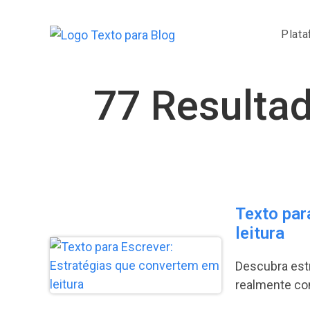
Ir
para
Plata
o
conteúdo
77
Resultad
Texto par
leitura
Descubra estr
realmente con