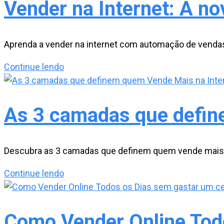
Vender na Internet: A n
Aprenda a vender na internet com automação de vendas 
Vender
Continue lendo
na
Internet:
A
As 3 camadas que defin
nova
Abordagem
se
Descubra as 3 camadas que definem quem vende mais na
aplica
As
Continue lendo
ao
3
seu
camadas
Segmento
que
Como Vender Online Tod