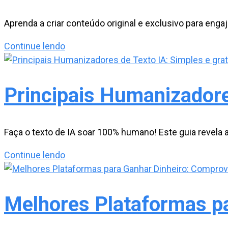
na
formatação
Aprenda a criar conteúdo original e exclusivo para enga
de
Qual
Continue lendo
texto?
é
a
importância
Principais Humanizadores
de
Criar
Conteúdo
Faça o texto de IA soar 100% humano! Este guia revela 
Original?
Principais
Continue lendo
Humanizadores
de
Texto
Melhores Plataformas p
IA:
Simples