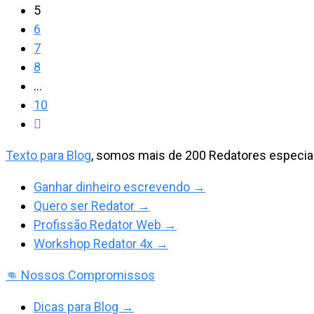
5
6
7
8
…
10
Ir
para
Texto para Blog
, somos mais de 200 Redatores especial
a
próxima
Ganhar dinheiro escrevendo →
página
Quero ser Redator →
Profissão Redator Web →
Workshop Redator 4x →
👊 Nossos Compromissos
Dicas para Blog →