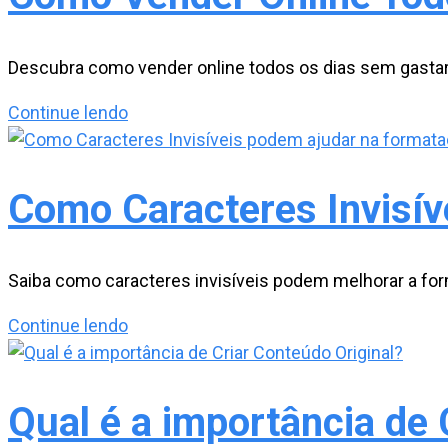
definem
quem
Vende
Descubra como vender online todos os dias sem gastar 
Mais
Como
Continue lendo
na
Vender
Internet
Online
Todos
Como Caracteres Invisív
os
Dias
sem
Saiba como caracteres invisíveis podem melhorar a form
gastar
Como
Continue lendo
um
Caracteres
centavo?
Invisíveis
podem
Qual é a importância de 
ajudar