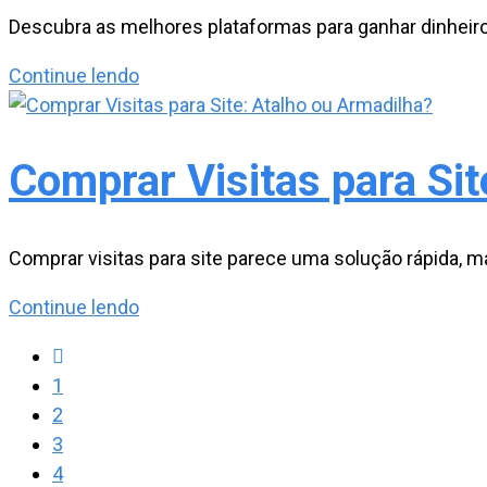
e
Descubra as melhores plataformas para ganhar dinheir
gratuitos
Melhores
Continue lendo
Plataformas
para
Ganhar
Comprar Visitas para Sit
Dinheiro:
Comprovado
2025
Comprar visitas para site parece uma solução rápida, 
Comprar
Continue lendo
Visitas
Ir
para
para
1
Site:
a
2
Atalho
página
3
ou
anterior
4
Armadilha?