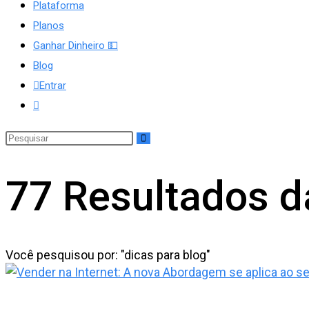
Plataforma
Planos
Ganhar Dinheiro 💵
site
Blog
Entrar
Alternar
pesquisa
do
site
77
Resultados d
Você pesquisou por: "dicas para blog"