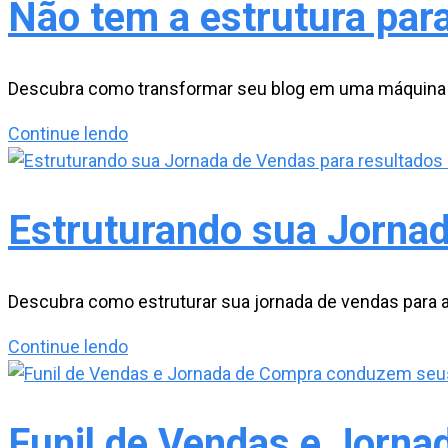
Não tem a estrutura para
Descubra como transformar seu blog em uma máquina de
Não
Continue lendo
tem
a
estrutura
Estruturando sua Jornad
para
Vender
na
Descubra como estruturar sua jornada de vendas para a
Internet?
Estruturando
Continue lendo
Veja
sua
minha
Jornada
proposta!
de
Funil de Vendas e Jorn