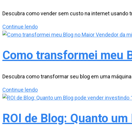
e
conquiste
Descubra como vender sem custo na internet usando tr
vendas
Tráfego
Continue lendo
consistentes
Pago
é
uma
Como transformei meu B
armadilha?
Como
Vender
Descubra como transformar seu blog em uma máquina de
sem
Como
Continue lendo
Custo
transformei
meu
Blog
ROI de Blog: Quanto um 
no
Maior