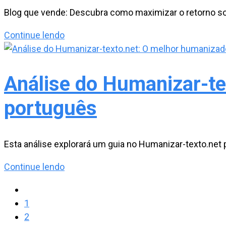
Vendedor
Blog que vende: Descubra como maximizar o retorno sob
da
ROI
Continue lendo
minha
de
empresa
Blog:
Quanto
Análise do Humanizar-te
um
português
Blog
pode
vender
investindo
Esta análise explorará um guia no Humanizar-texto.net p
1
Análise
Continue lendo
real
do
Ir
Humanizar-
para
1
texto.net:
a
2
O