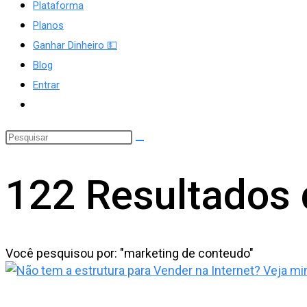
Plataforma
Planos
Ganhar Dinheiro 💵
site
Blog
Entrar
Alternar
pesquisa
do
site
122
Resultados 
Você pesquisou por: "marketing de conteudo"