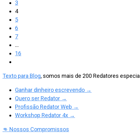
página
3
melhor
anterior
4
humanizador
5
de
6
texto
7
em
…
português
16
Ir
para
Texto para Blog
, somos mais de 200 Redatores especial
a
próxima
Ganhar dinheiro escrevendo →
página
Quero ser Redator →
Profissão Redator Web →
Workshop Redator 4x →
👊 Nossos Compromissos