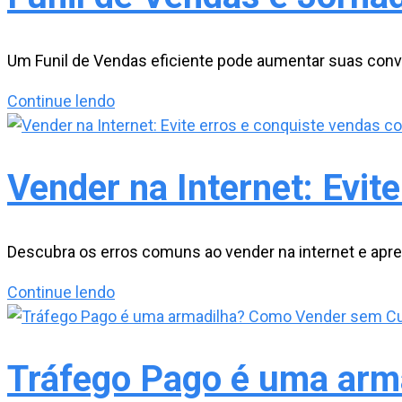
Vendas
para
resultados
Um Funil de Vendas eficiente pode aumentar suas convers
consistentes
Funil
Continue lendo
de
Vendas
e
Vender na Internet: Evit
Jornada
de
Compra
Descubra os erros comuns ao vender na internet e apren
conduzem
Vender
Continue lendo
seus
na
clientes
Internet:
Evite
Tráfego Pago é uma arm
erros