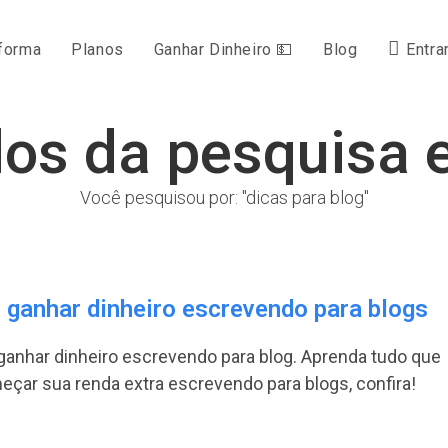
forma
Planos
Ganhar Dinheiro 💵
Blog
Entra
os da pesquisa 
Você pesquisou por: "dicas para blog"
: ganhar dinheiro escrevendo para blogs
anhar dinheiro escrevendo para blog. Aprenda tudo que
eçar sua renda extra escrevendo para blogs, confira!
nda
ra: