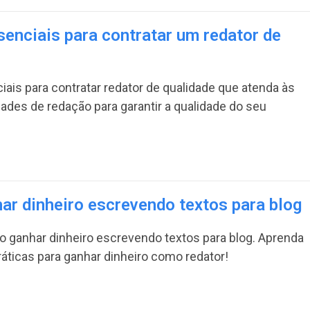
har
heiro
senciais para contratar um redator de
revendo
a
gs
iais para contratar redator de qualidade que atenda às
des de redação para garantir a qualidade do seu
5
dicas
essenciais
para
r dinheiro escrevendo textos para blog
contratar
um
 ganhar dinheiro escrevendo textos para blog. Aprenda
redator
áticas para ganhar dinheiro como redator!
de
qualidade
Como
ganhar