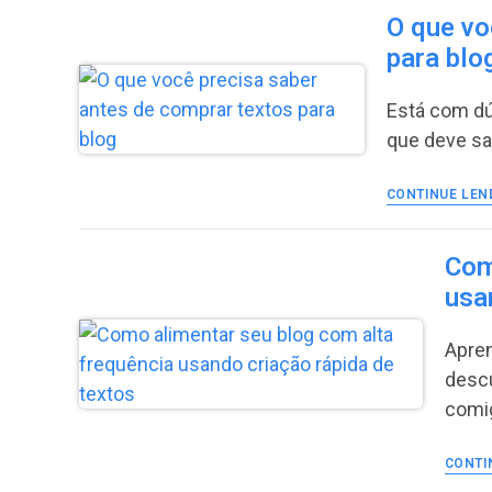
O que vo
para blo
Está com dú
que deve sa
CONTINUE LEN
Com
usa
Apren
descu
comi
CONTI